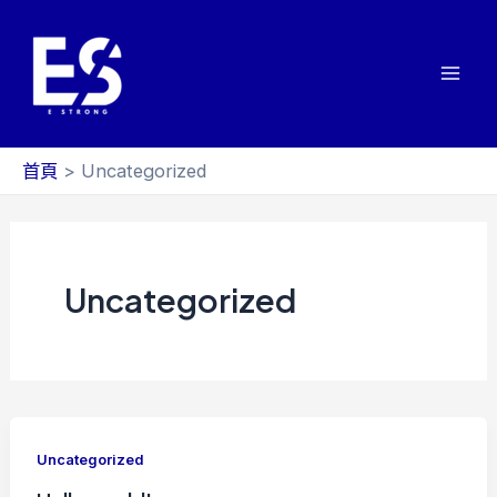
跳
Mai
至
Men
主
要
內
容
首頁
Uncategorized
Uncategorized
Uncategorized